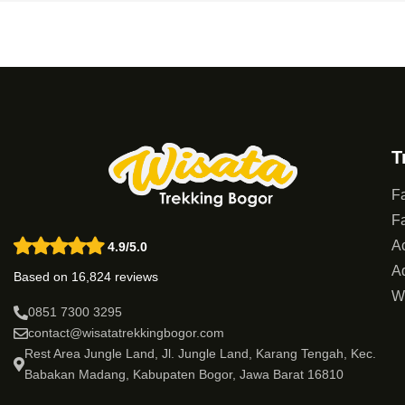
T
Fa
Fa
Ac
4.9/5.0
Ad
Based on 16,824 reviews
W
0851 7300 3295
contact@wisatatrekkingbogor.com
Rest Area Jungle Land, Jl. Jungle Land, Karang Tengah, Kec.
Babakan Madang, Kabupaten Bogor, Jawa Barat 16810