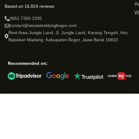
Ad
Based on 16,824 reviews
W
0851 7300 3295
contact@wisatatrekkingbogor.com
Rest Area Jungle Land, Jl. Jungle Land, Karang Tengah, Kec.
Babakan Madang, Kabupaten Bogor, Jawa Barat 16810
Recommended on: