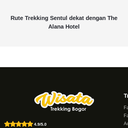
Rute Trekking Sentul dekat dengan The
Alana Hotel
T
Fa
Fa
Ac
4.9/5.0