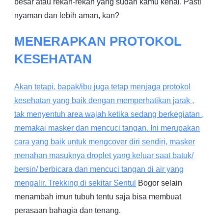
besar atau rekan-rekan yang sudah kamu kenal. Pasti
nyaman dan lebih aman, kan?
MENERAPKAN PROTOKOL
KESEHATAN
Akan tetapi, bapak/ibu juga tetap menjaga protokol
kesehatan yang baik dengan memperhatikan jarak ,
tak menyentuh area wajah ketika sedang berkegiatan ,
memakai masker dan mencuci tangan. Ini merupakan
cara yang baik untuk mengcover diri sendiri, masker
menahan masuknya droplet yang keluar saat batuk/
bersin/ berbicara dan mencuci tangan di air yang
mengalir. Trekking di sekitar
Sentul
Bogor selain
menambah imun tubuh tentu saja bisa membuat
perasaan bahagia dan tenang.