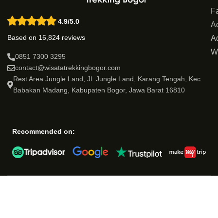
Fa
4.9/5.0
Ac
Based on 16,824 reviews
Ad
W
0851 7300 3295
contact@wisatatrekkingbogor.com
Rest Area Jungle Land, Jl. Jungle Land, Karang Tengah, Kec.
Babakan Madang, Kabupaten Bogor, Jawa Barat 16810
Recommended on: