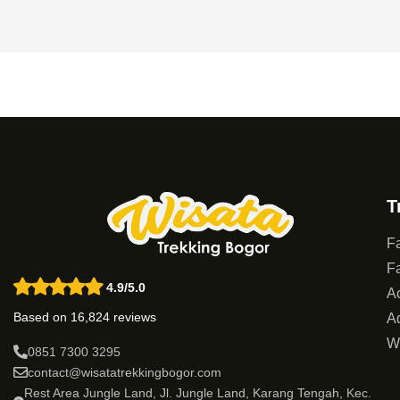
T
Fa
Fa
4.9/5.0
Ac
Based on 16,824 reviews
Ad
W
0851 7300 3295
contact@wisatatrekkingbogor.com
Rest Area Jungle Land, Jl. Jungle Land, Karang Tengah, Kec.