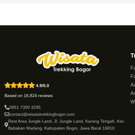
T
Fa
Fa
Ac
4.9/5.0
Ad
Based on 16,824 reviews
W
0851 7300 3295
contact@wisatatrekkingbogor.com
Rest Area Jungle Land, Jl. Jungle Land, Karang Tengah, Kec.
Babakan Madang, Kabupaten Bogor, Jawa Barat 16810