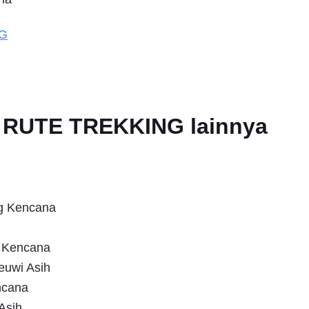
NG
an RUTE TREKKING lainnya
ug Kencana
g Kencana
euwi Asih
ncana
Asih