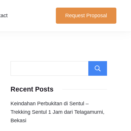
act
Request Proposal
iking dan Trekking Sentul pilihan yang cocok untuk anda.
 Bogor
Search
Recent Posts
Keindahan Perbukitan di Sentul –
Trekking Sentul 1 Jam dari Telagamurni,
Bekasi