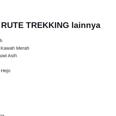
an RUTE TREKKING lainnya
h
s Kawah Merah
uwi Asih
 Hejo
na