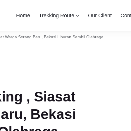
Home
Trekking Route
Our Client
Cont
ekking Bogor By Lintas Group
tdoor Bogor untuk anda yang ingin berwisata ke Bogor Sentul, H
han Harga Paket , Rute , Tempat , dan Panduan Trekking Sentul
iasat Warga Serang Baru, Bekasi Liburan Sambil Olahraga
ing , Siasat
aru, Bekasi