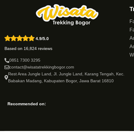
T
Fa
Fa
Ac
4.9/5.0
Ad
Based on 16,824 reviews
W
0851 7300 3295
contact@wisatatrekkingbogor.com
Rest Area Jungle Land, Jl. Jungle Land, Karang Tengah, Kec.
Babakan Madang, Kabupaten Bogor, Jawa Barat 16810
Recommended on: