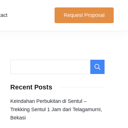
act
Request Proposal
iking dan Trekking Sentul pilihan yang cocok untuk anda.
 Bogor
Search
Recent Posts
Keindahan Perbukitan di Sentul –
Trekking Sentul 1 Jam dari Telagamurni,
Bekasi