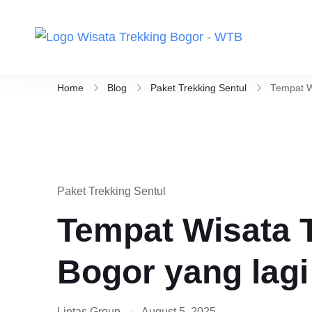
Wisata Tr
Aktivitas ou
Berikut Pili
Home
Blog
Paket Trekking Sentul
Tempat W
Paket Trekking Sentul
Tempat Wisata T
Bogor yang lagi
Lintas Group
August 5, 2025