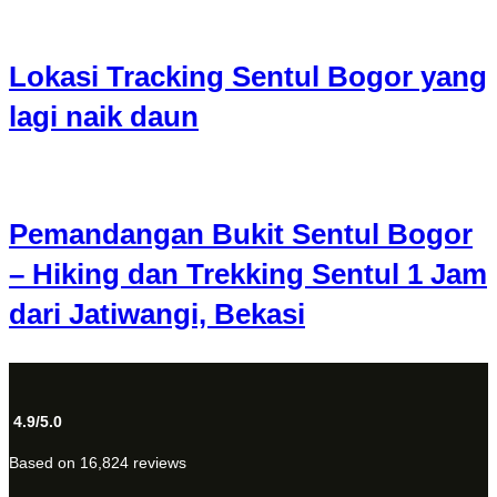
Lokasi Tracking Sentul Bogor yang
lagi naik daun
Pemandangan Bukit Sentul Bogor
– Hiking dan Trekking Sentul 1 Jam
dari Jatiwangi, Bekasi
4.9/5.0
Based on 16,824 reviews