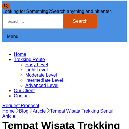
Looking for Something?
Search anything and hit enter.
Menu
Home
Trekking Route
Easy Level
Light Level
Moderate Level
Intermediate Level
Advanced Level
Our Client
Contact
Request Proposal
Home
Blog
Article
Tempat Wisata Trekking Sentul
Article
Tempat Wisata Trekking