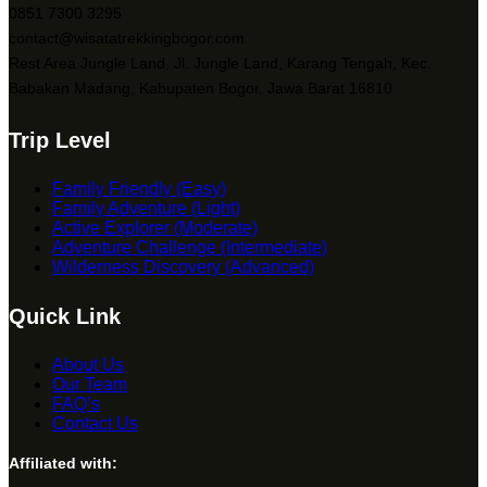
0851 7300 3295
contact@wisatatrekkingbogor.com
Rest Area Jungle Land, Jl. Jungle Land, Karang Tengah, Kec.
Babakan Madang, Kabupaten Bogor, Jawa Barat 16810
Trip Level
Family Friendly (Easy)
Family Adventure (Light)
Active Explorer (Moderate)
Adventure Challenge (Intermediate)
Wilderness Discovery (Advanced)
Quick Link
About Us
Our Team
FAQ’s
Contact Us
Affiliated with: