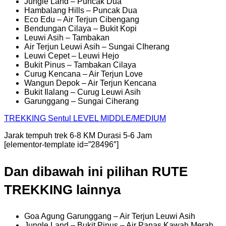
Jungle Land – Puncak Dua
Hambalang Hills – Puncak Dua
Eco Edu – Air Terjun Cibengang
Bendungan Cilaya – Bukit Kopi
Leuwi Asih – Tambakan
Air Terjun Leuwi Asih – Sungai CIherang
Leuwi Cepet – Leuwi Hejo
Bukit Pinus – Tambakan Cilaya
Curug Kencana – Air Terjun Love
Wangun Depok – Air Terjun Kencana
Bukit Ilalang – Curug Leuwi Asih
Garunggang – Sungai Ciherang
TREKKING
Sentul
LEVEL MIDDLE/MEDIUM
Jarak tempuh trek 6-8 KM Durasi 5-6 Jam
[elementor-template id=”28496″]
Dan dibawah ini pilihan RUTE
TREKKING lainnya
Goa Agung Garunggang – Air Terjun Leuwi Asih
Jungle Land – Bukit Pinus – Air Panas Kawah Merah