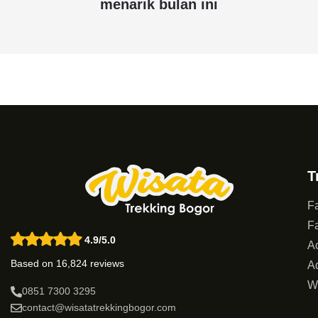
menarik bulan ini
T
Fa
Fa
4.9/5.0
Ac
Based on 16,824 reviews
Ad
W
0851 7300 3295
contact@wisatatrekkingbogor.com