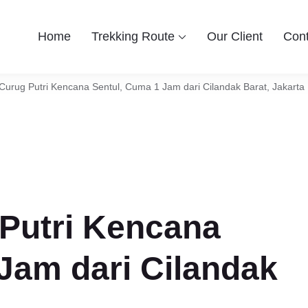
Home
Trekking Route
Our Client
Cont
ekking Bogor By Lintas Group
tdoor Bogor untuk anda yang ingin berwisata ke Bogor Sentul, H
han Harga Paket , Rute , Tempat , dan Panduan Trekking Sentul
Curug Putri Kencana Sentul, Cuma 1 Jam dari Cilandak Barat, Jakarta
 Putri Kencana
Jam dari Cilandak