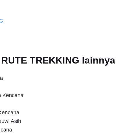
NG
an RUTE TREKKING lainnya
na
un Kencana
 Kencana
uwi Asih
ncana