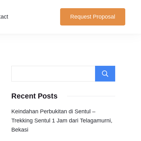
act
Request Proposal
iking dan Trekking Sentul pilihan yang cocok untuk anda.
 Bogor
Search
Recent Posts
Keindahan Perbukitan di Sentul –
Trekking Sentul 1 Jam dari Telagamurni,
Bekasi