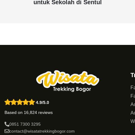
untuk Sekolah di Sentul
T
Fa
Fa
4.9/5.0
Ac
Based on 16,824 reviews
Ad
W
0851 7300 3295
contact@wisatatrekkingbogor.com