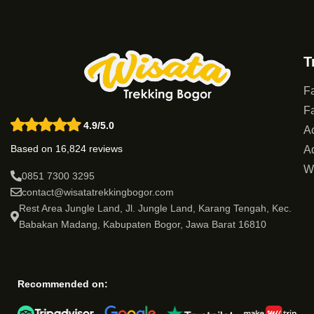
T
Fa
Fa
4.9/5.0
Ac
Based on 16,824 reviews
Ad
W
0851 7300 3295
contact@wisatatrekkingbogor.com
Rest Area Jungle Land, Jl. Jungle Land, Karang Tengah, Kec.
Babakan Madang, Kabupaten Bogor, Jawa Barat 16810
Recommended on: