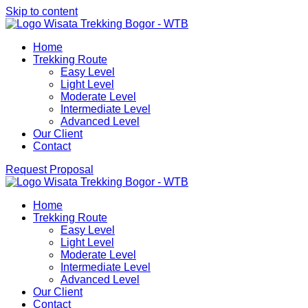
Skip to content
Aktivitas outdoor Bogor untuk anda yang ingin berwisata ke Bo
Home
Wisata Trekking Bogor By Lintas Group
Panduan Trekking Sentul Bogor
Trekking Route
Easy Level
Light Level
Moderate Level
Intermediate Level
Advanced Level
Our Client
Contact
Request Proposal
Aktivitas outdoor Bogor untuk anda yang ingin berwisata ke Bo
Home
Wisata Trekking Bogor By Lintas Group
Panduan Trekking Sentul Bogor
Trekking Route
Easy Level
Light Level
Moderate Level
Intermediate Level
Advanced Level
Our Client
Contact