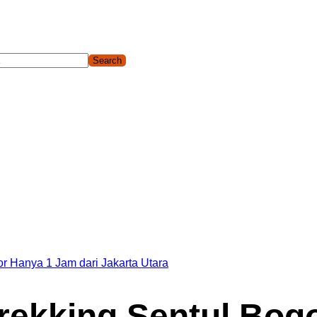
gor Sentul, Hiking dan Trekking Sentul pilihan yang cocok untu
or Hanya 1 Jam dari Jakarta Utara
trekking Sentul Bog