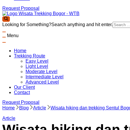
Request Proposal
Wisata Trekking Bogor By Lintas Group
Aktivitas outdoor Bogor untuk anda yang ingin berwisata ke Bo
Looking for Something?
Search anything and hit enter.
Panduan Trekking Sentul Bogor
Menu
Home
Trekking Route
Easy Level
Light Level
Moderate Level
Intermediate Level
Advanced Level
Our Client
Contact
Request Proposal
Home
Blog
Article
Wisata hiking dan trekking Sentul Bog
Article
Wisata hiking dan 