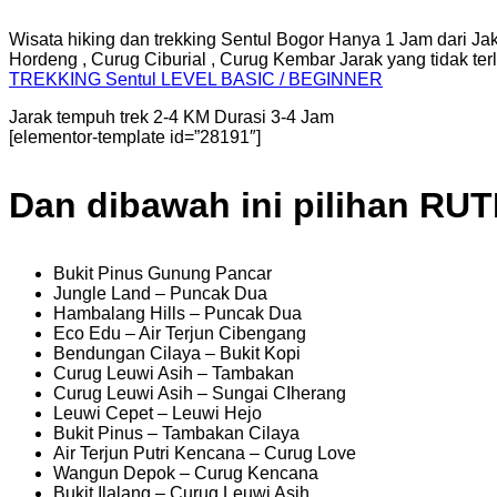
Wisata hiking dan trekking Sentul Bogor Hanya 1 Jam dari Ja
Hordeng , Curug Ciburial , Curug Kembar Jarak yang tidak terl
TREKKING
Sentul
LEVEL BASIC / BEGINNER
Jarak tempuh trek 2-4 KM Durasi 3-4 Jam
[elementor-template id=”28191″]
Dan dibawah ini pilihan RU
Bukit Pinus Gunung Pancar
Jungle Land – Puncak Dua
Hambalang Hills – Puncak Dua
Eco Edu – Air Terjun Cibengang
Bendungan Cilaya – Bukit Kopi
Curug Leuwi Asih – Tambakan
Curug Leuwi Asih – Sungai CIherang
Leuwi Cepet – Leuwi Hejo
Bukit Pinus – Tambakan Cilaya
Air Terjun Putri Kencana – Curug Love
Wangun Depok – Curug Kencana
Bukit Ilalang – Curug Leuwi Asih