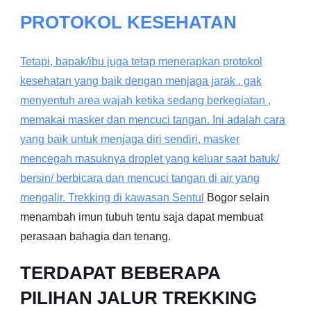
PROTOKOL KESEHATAN
Tetapi, bapak/ibu juga tetap menerapkan protokol
kesehatan yang baik dengan menjaga jarak , gak
menyentuh area wajah ketika sedang berkegiatan ,
memakai masker dan mencuci tangan. Ini adalah cara
yang baik untuk menjaga diri sendiri, masker
mencegah masuknya droplet yang keluar saat batuk/
bersin/ berbicara dan mencuci tangan di air yang
mengalir. Trekking di kawasan
Sentul
Bogor selain
menambah imun tubuh tentu saja dapat membuat
perasaan bahagia dan tenang.
TERDAPAT BEBERAPA
PILIHAN JALUR TREKKING