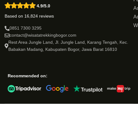
4.9/5.0
Ac
Based on 16,824 reviews
Ad
W
0851 7300 3295
contact@wisatatrekkingbogor.com
Rest Area Jungle Land, Jl. Jungle Land, Karang Tengah, Kec.
Babakan Madang, Kabupaten Bogor, Jawa Barat 16810
Recommended on: