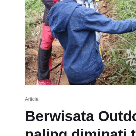
Article
Berwisata Outd
paling diminati 