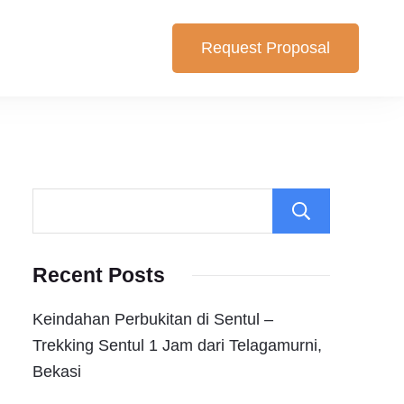
Request Proposal
lihan yang cocok untuk anda. Berikut Pilihan Harga Paket ,
Search
Recent Posts
Keindahan Perbukitan di Sentul –
Trekking Sentul 1 Jam dari Telagamurni,
Bekasi