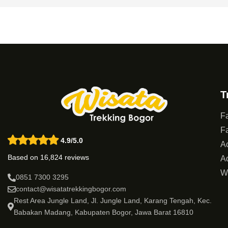
T
Fa
Fa
4.9/5.0
Ac
Based on 16,824 reviews
Ad
W
0851 7300 3295
contact@wisatatrekkingbogor.com
Rest Area Jungle Land, Jl. Jungle Land, Karang Tengah, Kec.
Babakan Madang, Kabupaten Bogor, Jawa Barat 16810