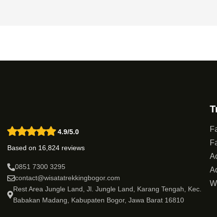
T
Fa
4.9/5.0
Fa
Based on 16,824 reviews
Ac
0851 7300 3295
Ad
contact@wisatatrekkingbogor.com
W
Rest Area Jungle Land, Jl. Jungle Land, Karang Tengah, Kec.
Babakan Madang, Kabupaten Bogor, Jawa Barat 16810