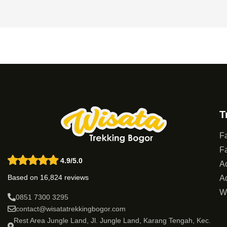
T
Fa
Fa
4.9/5.0
Ac
Based on 16,824 reviews
Ad
W
0851 7300 3295
contact@wisatatrekkingbogor.com
Rest Area Jungle Land, Jl. Jungle Land, Karang Tengah, Kec.