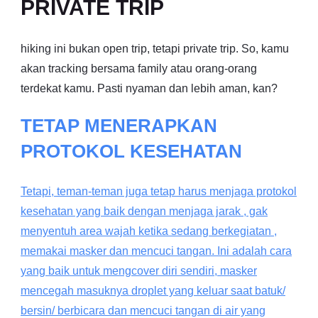
PRIVATE TRIP
hiking ini bukan open trip, tetapi private trip. So, kamu
akan tracking bersama family atau orang-orang
terdekat kamu. Pasti nyaman dan lebih aman, kan?
TETAP MENERAPKAN
PROTOKOL KESEHATAN
Tetapi, teman-teman juga tetap harus menjaga protokol
kesehatan yang baik dengan menjaga jarak , gak
menyentuh area wajah ketika sedang berkegiatan ,
memakai masker dan mencuci tangan. Ini adalah cara
yang baik untuk mengcover diri sendiri, masker
mencegah masuknya droplet yang keluar saat batuk/
bersin/ berbicara dan mencuci tangan di air yang