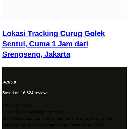
Lokasi Tracking Curug Golek
Sentul, Cuma 1 Jam dari
Srengseng, Jakarta
4.9/5.0
Based on 16,824 reviews
0851 7300 3295
contact@wisatatrekkingbogor.com
Rest Area Jungle Land, Jl. Jungle Land, Karang Tengah, Kec.
Babakan Madang, Kabupaten Bogor, Jawa Barat 16810