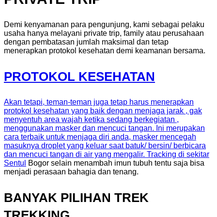
Demi kenyamanan para pengunjung, kami sebagai pelaku
usaha hanya melayani private trip, family atau perusahaan
dengan pembatasan jumlah maksimal dan tetap
menerapkan protokol kesehatan demi keamanan bersama.
PROTOKOL KESEHATAN
Akan tetapi, teman-teman juga tetap harus menerapkan
protokol kesehatan yang baik dengan menjaga jarak , gak
menyentuh area wajah ketika sedang berkegiatan ,
menggunakan masker dan mencuci tangan. Ini merupakan
cara terbaik untuk menjaga diri anda, masker mencegah
masuknya droplet yang keluar saat batuk/ bersin/ berbicara
dan mencuci tangan di air yang mengalir. Tracking di sekitar
Sentul
Bogor selain menambah imun tubuh tentu saja bisa
menjadi perasaan bahagia dan tenang.
BANYAK PILIHAN TREK
TREKKING