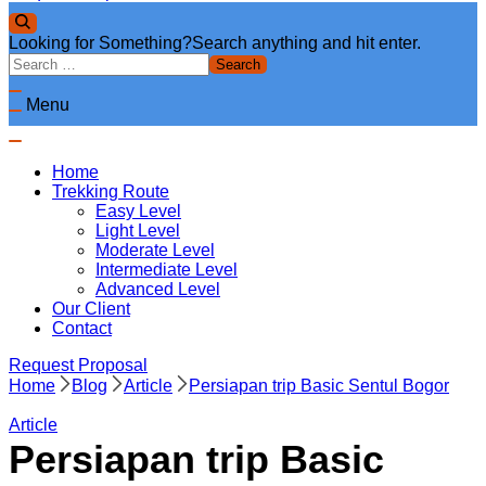
Looking for Something?
Search anything and hit enter.
Menu
Home
Trekking Route
Easy Level
Light Level
Moderate Level
Intermediate Level
Advanced Level
Our Client
Contact
Request Proposal
Home
Blog
Article
Persiapan trip Basic Sentul Bogor
Article
Persiapan trip Basic