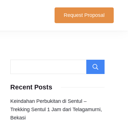
Request Proposal
lihan yang cocok untuk anda. Berikut Pilihan Harga Paket ,
Search
Recent Posts
Keindahan Perbukitan di Sentul –
Trekking Sentul 1 Jam dari Telagamurni,
Bekasi