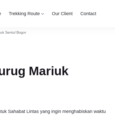
e
Trekking Route
Our Client
Contact
 Group
ingin berwisata ke Bogor Sentul, Hiking dan Trekking Sentul pi
entul Bogor
iuk Sentul Bogor
urug Mariuk
ntuk Sahabat Lintas yang ingin menghabiskan waktu