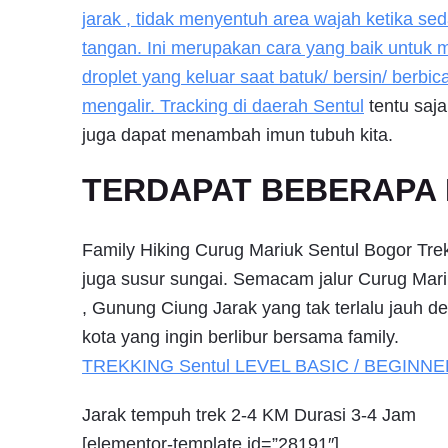
jarak , tidak menyentuh area wajah ketika s
tangan. Ini merupakan cara yang baik untuk
droplet yang keluar saat batuk/ bersin/ berb
mengalir. Tracking di daerah
Sentul
tentu saj
juga dapat menambah imun tubuh kita.
TERDAPAT BEBERAPA P
Family Hiking Curug Mariuk Sentul Bogor Trek
juga susur sungai. Semacam jalur Curug Mar
, Gunung Ciung Jarak yang tak terlalu jauh d
kota yang ingin berlibur bersama family.
TREKKING
Sentul
LEVEL BASIC / BEGINNE
Jarak tempuh trek 2-4 KM Durasi 3-4 Jam
[elementor-template id=”28191″]