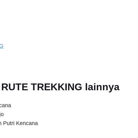
NG
an RUTE TREKKING lainnya
ncana
jo
n Putri Kencana