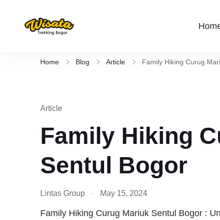
Hom
Wisata Trekking Bogor By Lintas
Aktivitas outdoor Bogor untuk anda yang 
Rute , Tempat , dan Panduan Trekking S
Home
Blog
Article
Family Hiking Curug Mar
Article
Family Hiking C
Sentul Bogor
Lintas Group
May 15, 2024
Family Hiking Curug Mariuk Sentul Bogor : U