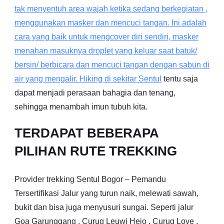
tak menyentuh area wajah ketika sedang berkegiatan ,
menggunakan masker dan mencuci tangan. Ini adalah
cara yang baik untuk mengcover diri sendiri, masker
menahan masuknya droplet yang keluar saat batuk/
bersin/ berbicara dan mencuci tangan dengan sabun di
air yang mengalir. Hiking di sekitar
Sentul
tentu saja
dapat menjadi perasaan bahagia dan tenang,
sehingga menambah imun tubuh kita.
TERDAPAT BEBERAPA
PILIHAN RUTE TREKKING
Provider trekking Sentul Bogor – Pemandu
Tersertifikasi Jalur yang turun naik, melewati sawah,
bukit dan bisa juga menyusuri sungai. Seperti jalur
Goa Garunggang , Curug Leuwi Hejo , Curug Love ,