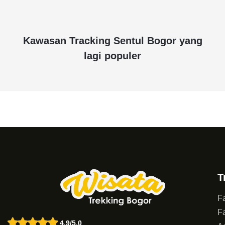
Kawasan Tracking Sentul Bogor yang
lagi populer
T
Fa
Fa
4.9/5.0