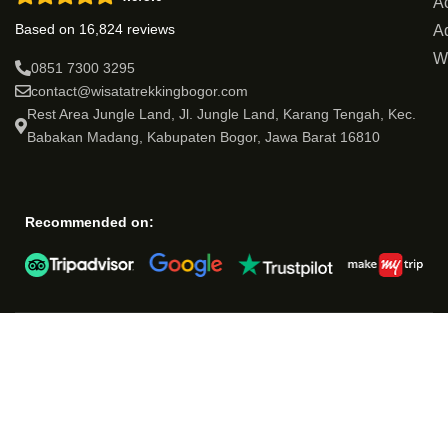
Ac
Based on 16,824 reviews
Ad
W
0851 7300 3295
contact@wisatatrekkingbogor.com
Rest Area Jungle Land, Jl. Jungle Land, Karang Tengah, Kec.
Babakan Madang, Kabupaten Bogor, Jawa Barat 16810
Recommended on: