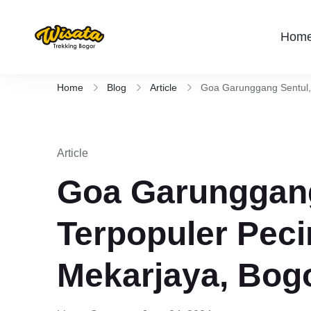
Hom
Wisata Trekking Bogor By Lintas
Aktivitas outdoor Bogor untuk anda yang 
Rute , Tempat , dan Panduan Trekking S
Home
Blog
Article
Goa Garunggang Sentul, 
Article
Goa Garunggang
Terpopuler Peci
Mekarjaya, Bog