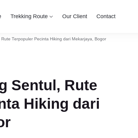
e
Trekking Route
Our Client
Contact
 Group
ingin berwisata ke Bogor Sentul, Hiking dan Trekking Sentul pi
entul Bogor
Rute Terpopuler Pecinta Hiking dari Mekarjaya, Bogor
 Sentul, Rute
nta Hiking dari
or