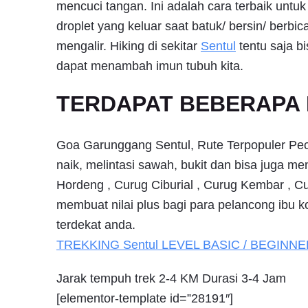
mencuci tangan. Ini adalah cara terbaik unt
droplet yang keluar saat batuk/ bersin/ berb
mengalir. Hiking di sekitar
Sentul
tentu saja b
dapat menambah imun tubuh kita.
TERDAPAT BEBERAPA 
Goa Garunggang Sentul, Rute Terpopuler Peci
naik, melintasi sawah, bukit dan bisa juga me
Hordeng , Curug Ciburial , Curug Kembar , C
membuat nilai plus bagi para pelancong ibu 
terdekat anda.
TREKKING
Sentul
LEVEL BASIC / BEGINNE
Jarak tempuh trek 2-4 KM Durasi 3-4 Jam
[elementor-template id=”28191″]