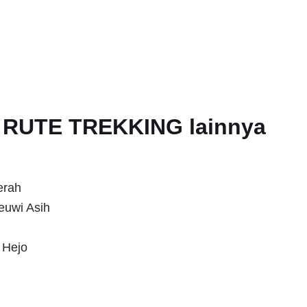
an RUTE TREKKING lainnya
erah
euwi Asih
 Hejo