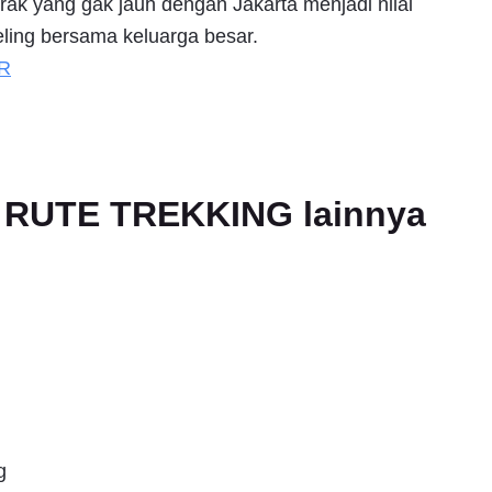
ak yang gak jauh dengan Jakarta menjadi nilai
eling bersama keluarga besar.
R
an RUTE TREKKING lainnya
g