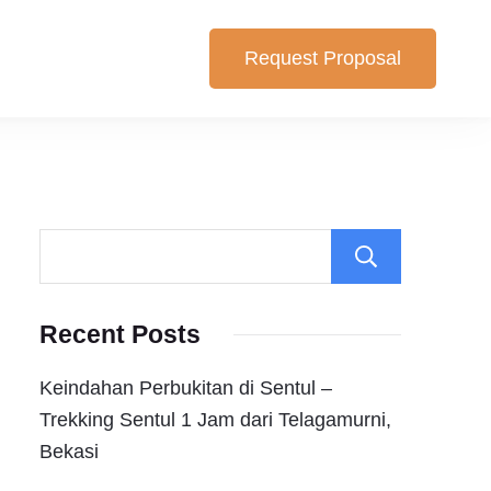
Request Proposal
lihan yang cocok untuk anda. Berikut Pilihan Harga Paket ,
Search
Recent Posts
Keindahan Perbukitan di Sentul –
Trekking Sentul 1 Jam dari Telagamurni,
Bekasi