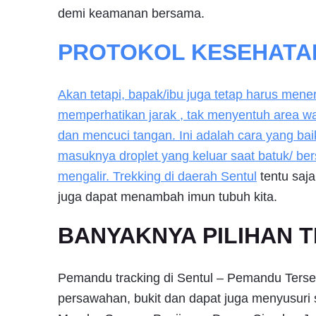
demi keamanan bersama.
PROTOKOL KESEHATAN
Akan tetapi, bapak/ibu juga tetap harus men
memperhatikan jarak , tak menyentuh area w
dan mencuci tangan. Ini adalah cara yang bai
masuknya droplet yang keluar saat batuk/ ber
mengalir. Trekking di daerah
Sentul
tentu saj
juga dapat menambah imun tubuh kita.
BANYAKNYA PILIHAN 
Pemandu tracking di Sentul – Pemandu Tersert
persawahan, bukit dan dapat juga menyusuri