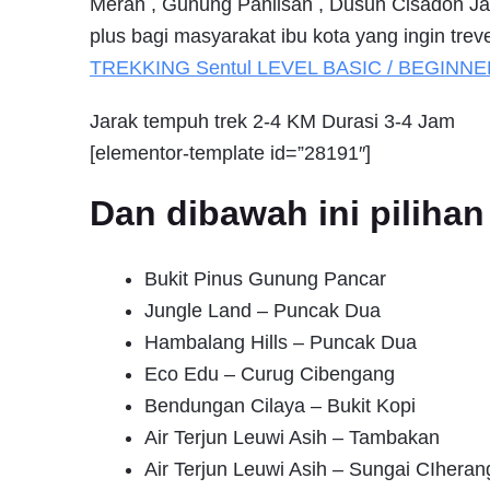
Merah , Gunung Paniisan , Dusun Cisadon Jar
plus bagi masyarakat ibu kota yang ingin trev
TREKKING
Sentul
LEVEL BASIC / BEGINNE
Jarak tempuh trek 2-4 KM Durasi 3-4 Jam
[elementor-template id=”28191″]
Dan dibawah ini pilih
Bukit Pinus Gunung Pancar
Jungle Land – Puncak Dua
Hambalang Hills – Puncak Dua
Eco Edu – Curug Cibengang
Bendungan Cilaya – Bukit Kopi
Air Terjun Leuwi Asih – Tambakan
Air Terjun Leuwi Asih – Sungai CIheran