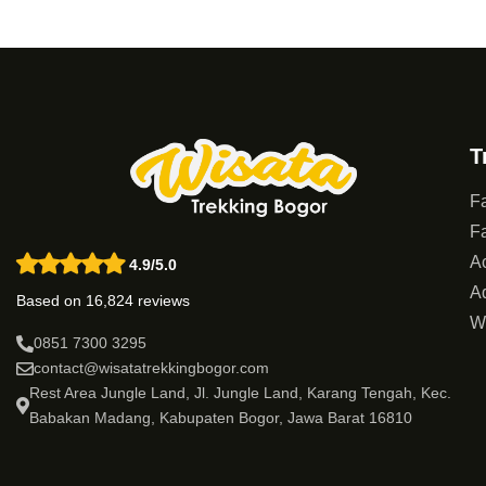
T
Fa
Fa
Ac
4.9/5.0
Ad
Based on 16,824 reviews
W
0851 7300 3295
contact@wisatatrekkingbogor.com
Rest Area Jungle Land, Jl. Jungle Land, Karang Tengah, Kec.
Babakan Madang, Kabupaten Bogor, Jawa Barat 16810