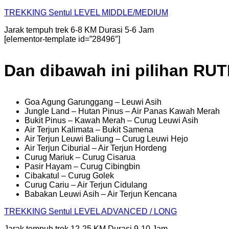
TREKKING
Sentul
LEVEL MIDDLE/MEDIUM
Jarak tempuh trek 6-8 KM Durasi 5-6 Jam
[elementor-template id=”28496″]
Dan dibawah ini pilihan RU
Goa Agung Garunggang – Leuwi Asih
Jungle Land – Hutan Pinus – Air Panas Kawah Merah
Bukit Pinus – Kawah Merah – Curug Leuwi Asih
Air Terjun Kalimata – Bukit Samena
Air Terjun Leuwi Baliung – Curug Leuwi Hejo
Air Terjun Ciburial – Air Terjun Hordeng
Curug Mariuk – Curug Cisarua
Pasir Hayam – Curug Cibingbin
Cibakatul – Curug Golek
Curug Cariu – Air Terjun Cidulang
Babakan Leuwi Asih – Air Terjun Kencana
TREKKING
Sentul
LEVEL ADVANCED / LONG
Jarak tempuh trek 12-25 KM Durasi 9-10 Jam