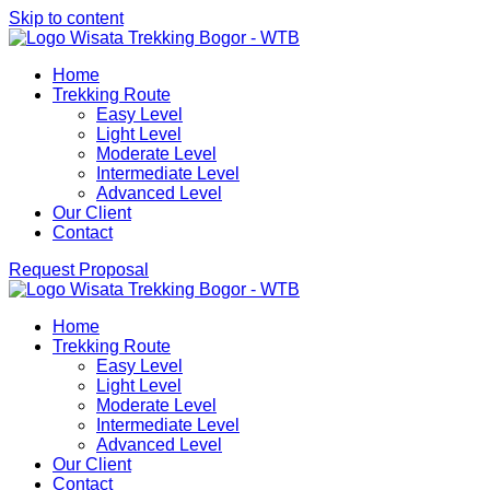
Skip to content
Aktivitas outdoor Bogor untuk anda yang ingin berwisata ke Bo
Home
Wisata Trekking Bogor By Lintas Group
Panduan Trekking Sentul Bogor
Trekking Route
Easy Level
Light Level
Moderate Level
Intermediate Level
Advanced Level
Our Client
Contact
Request Proposal
Aktivitas outdoor Bogor untuk anda yang ingin berwisata ke Bo
Home
Wisata Trekking Bogor By Lintas Group
Panduan Trekking Sentul Bogor
Trekking Route
Easy Level
Light Level
Moderate Level
Intermediate Level
Advanced Level
Our Client
Contact