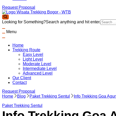
Request Proposal
Wisata Trekking Bogor By Lintas Group
Aktivitas outdoor Bogor untuk anda yang ingin berwisata ke Bo
Looking for Something?
Search anything and hit enter.
Panduan Trekking Sentul Bogor
Menu
Home
Trekking Route
Easy Level
Light Level
Moderate Level
Intermediate Level
Advanced Level
Our Client
Contact
Request Proposal
Home
Blog
Paket Trekking Sentul
Info Trekking Goa Agu
Paket Trekking Sentul
Info Trekking Goa