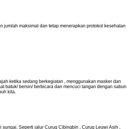
an jumlah maksimal dan tetap menerapkan protokol kesehatan
 wajah ketika sedang berkegiatan , menggunakan masker dan
aat batuk/ bersin/ berbicara dan mencuci tangan dengan sabun
uh kita.
sungai. Seperti jalur Curug Cibingbin , Curug Leuwi Asih ,