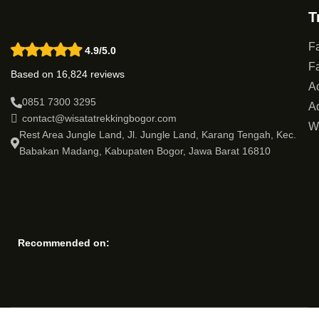
T
Fa
4.9/5.0
Fa
Based on 16,824 reviews
Ac
0851 7300 3295
Ad
contact@wisatatrekkingbogor.com
W
Rest Area Jungle Land, Jl. Jungle Land, Karang Tengah, Kec.
Babakan Madang, Kabupaten Bogor, Jawa Barat 16810
Recommended on: