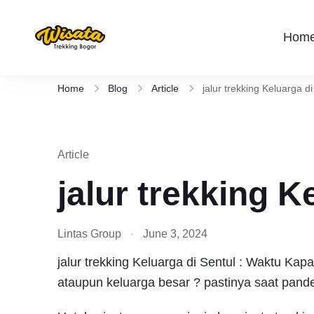
Hom
Wisata Trekking Bogor By Lintas
Aktivitas outdoor Bogor untuk anda yang 
Rute , Tempat , dan Panduan Trekking S
Home
Blog
Article
jalur trekking Keluarga di
Article
jalur trekking K
Lintas Group
June 3, 2024
jalur trekking Keluarga di Sentul : Waktu Kap
ataupun keluarga besar ? pastinya saat pan