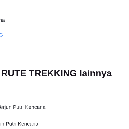
na
NG
an RUTE TREKKING lainnya
erjun Putri Kencana
un Putri Kencana