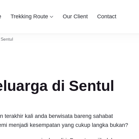
e
Trekking Route
Our Client
Contact
 Group
ingin berwisata ke Bogor Sentul, Hiking dan Trekking Sentul pi
entul Bogor
 Sentul
eluarga di Sentul
an terakhir kali anda berwisata bareng sahabat
demi menjadi kesempatan yang cukup langka bukan?