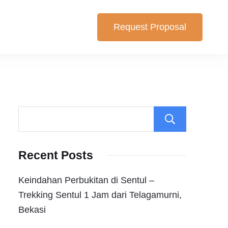
Request Proposal
lihan yang cocok untuk anda. Berikut Pilihan Harga Paket ,
Search
Recent Posts
Keindahan Perbukitan di Sentul –
Trekking Sentul 1 Jam dari Telagamurni,
Bekasi