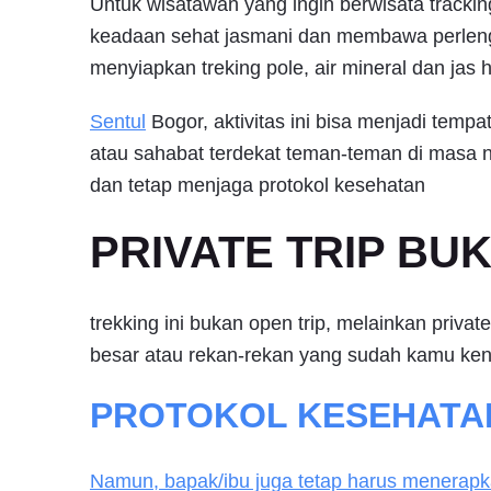
Untuk wisatawan yang ingin berwisata trackin
keadaan sehat jasmani dan membawa perlen
menyiapkan treking pole, air mineral dan jas 
Sentul
Bogor, aktivitas ini bisa menjadi temp
atau sahabat terdekat teman-teman di masa n
dan tetap menjaga protokol kesehatan
PRIVATE TRIP BU
trekking ini bukan open trip, melainkan priva
besar atau rekan-rekan yang sudah kamu ken
PROTOKOL KESEHATA
Namun, bapak/ibu juga tetap harus menerapk