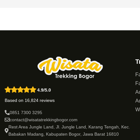
T
Fa
Fa
4.9/5.0
Ac
Based on 16,824 reviews
Ad
W
0851 7300 3295
contact@wisatatrekkingbogor.com
Rest Area Jungle Land, Jl. Jungle Land, Karang Tengah, Kec.
Babakan Madang, Kabupaten Bogor, Jawa Barat 16810