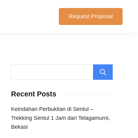
Request Proposal
lihan yang cocok untuk anda. Berikut Pilihan Harga Paket ,
Search
Recent Posts
Keindahan Perbukitan di Sentul –
Trekking Sentul 1 Jam dari Telagamurni,
Bekasi