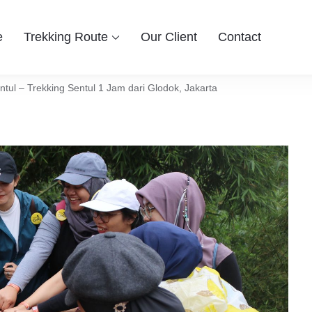
e
Trekking Route
Our Client
Contact
 Group
ingin berwisata ke Bogor Sentul, Hiking dan Trekking Sentul pi
entul Bogor
tul – Trekking Sentul 1 Jam dari Glodok, Jakarta