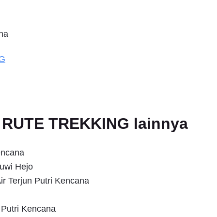
na
NG
an RUTE TREKKING lainnya
encana
uwi Hejo
ir Terjun Putri Kencana
 Putri Kencana