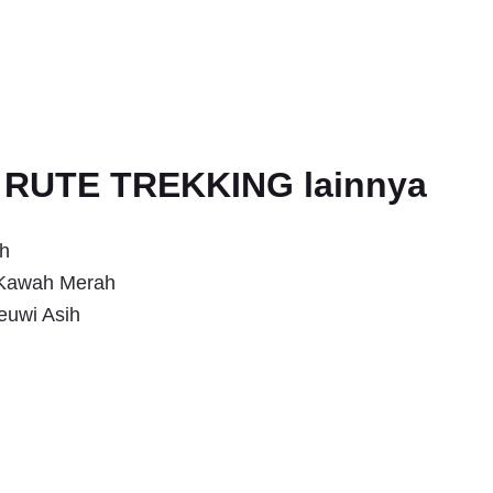
an RUTE TREKKING lainnya
h
s Kawah Merah
euwi Asih