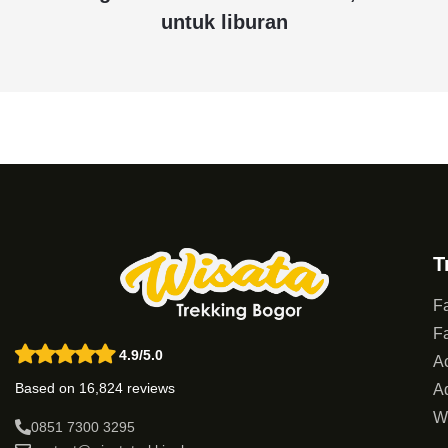
untuk liburan
T
Fa
Fa
4.9/5.0
Ac
Based on 16,824 reviews
Ad
W
0851 7300 3295