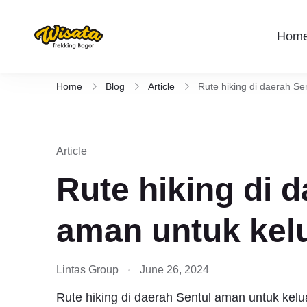
Hom
Wisata Trekking Bogor By Lintas
Aktivitas outdoor Bogor untuk anda yang 
Rute , Tempat , dan Panduan Trekking S
Home
Blog
Article
Rute hiking di daerah Se
Article
Rute hiking di 
aman untuk kel
Lintas Group
June 26, 2024
Rute hiking di daerah Sentul aman untuk kelu