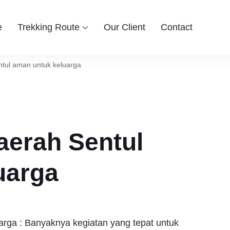
e
Trekking Route
Our Client
Contact
 Group
ingin berwisata ke Bogor Sentul, Hiking dan Trekking Sentul pi
entul Bogor
ntul aman untuk keluarga
daerah Sentul
uarga
arga : Banyaknya kegiatan yang tepat untuk