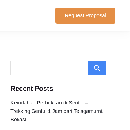
Request Proposal
lihan yang cocok untuk anda. Berikut Pilihan Harga Paket ,
Search
Recent Posts
Keindahan Perbukitan di Sentul –
Trekking Sentul 1 Jam dari Telagamurni,
Bekasi