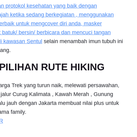
an protokol kesehatan yang baik dengan
ajah ketika sedang berkegiatan , menggunakan
terbaik untuk mengcover diri anda, masker
batuk/ bersin/ berbicara dan mencuci tangan
 di kawasan
Sentul
selain menambah imun tubuh ini
nang.
ILIHAN RUTE HIKING
arga Trek yang turun naik, melewati persawahan,
i jalur Curug Kalimata , Kawah Merah , Gunung
alu jauh dengan Jakarta membuat nilai plus untuk
ama family.
R