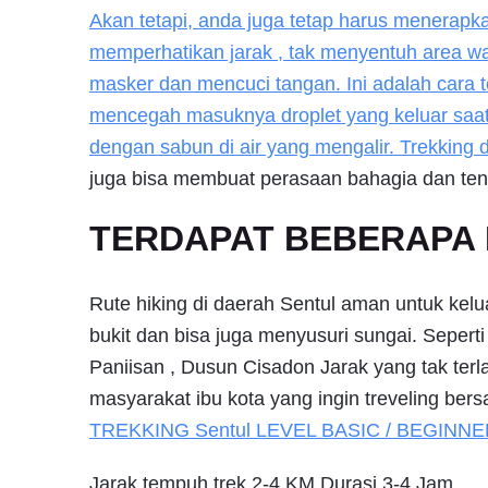
Akan tetapi, anda juga tetap harus menerapk
memperhatikan jarak , tak menyentuh area w
masker dan mencuci tangan. Ini adalah cara 
mencegah masuknya droplet yang keluar saat 
dengan sabun di air yang mengalir. Trekking
juga bisa membuat perasaan bahagia dan te
TERDAPAT BEBERAPA P
Rute hiking di daerah Sentul aman untuk kelu
bukit dan bisa juga menyusuri sungai. Sepert
Paniisan , Dusun Cisadon Jarak yang tak terl
masyarakat ibu kota yang ingin treveling bers
TREKKING
Sentul
LEVEL BASIC / BEGINNE
Jarak tempuh trek 2-4 KM Durasi 3-4 Jam