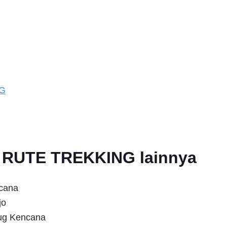
NG
an RUTE TREKKING lainnya
ncana
jo
ug Kencana