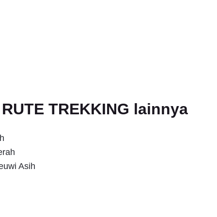
an RUTE TREKKING lainnya
h
erah
euwi Asih