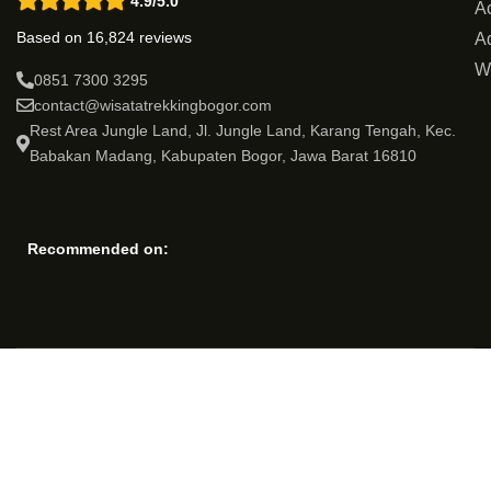
4.9/5.0
Ac
Based on 16,824 reviews
Ad
W
0851 7300 3295
contact@wisatatrekkingbogor.com
Rest Area Jungle Land, Jl. Jungle Land, Karang Tengah, Kec.
Babakan Madang, Kabupaten Bogor, Jawa Barat 16810
Recommended on: