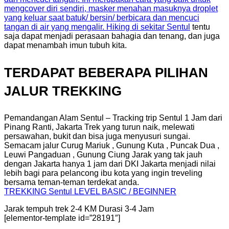
mengcover diri sendiri, masker menahan masuknya droplet
yang keluar saat batuk/ bersin/ berbicara dan mencuci
tangan di air yang mengalir. Hiking di sekitar
Sentul
tentu
saja dapat menjadi perasaan bahagia dan tenang, dan juga
dapat menambah imun tubuh kita.
TERDAPAT BEBERAPA PILIHAN
JALUR TREKKING
Pemandangan Alam Sentul – Tracking trip Sentul 1 Jam dari
Pinang Ranti, Jakarta Trek yang turun naik, melewati
persawahan, bukit dan bisa juga menyusuri sungai.
Semacam jalur Curug Mariuk , Gunung Kuta , Puncak Dua ,
Leuwi Pangaduan , Gunung Ciung Jarak yang tak jauh
dengan Jakarta hanya 1 jam dari DKI Jakarta menjadi nilai
lebih bagi para pelancong ibu kota yang ingin treveling
bersama teman-teman terdekat anda.
TREKKING
Sentul
LEVEL BASIC / BEGINNER
Jarak tempuh trek 2-4 KM Durasi 3-4 Jam
[elementor-template id=”28191″]