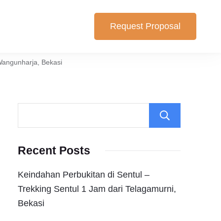
Request Proposal
lihan yang cocok untuk anda. Berikut Pilihan Harga Paket ,
Wangunharja, Bekasi
Search
Recent Posts
Keindahan Perbukitan di Sentul –
Trekking Sentul 1 Jam dari Telagamurni,
Bekasi