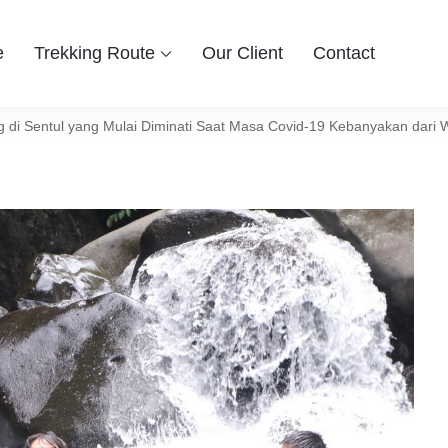
e
Trekking Route
Our Client
Contact
 Group
ingin berwisata ke Bogor Sentul, Hiking dan Trekking Sentul pi
entul Bogor
 di Sentul yang Mulai Diminati Saat Masa Covid-19 Kebanyakan dari 