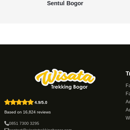
Sentul Bogor
T
Fa
Fa
Ac
4.9/5.0
Ad
Based on 16,824 reviews
W
0851 7300 3295
contact@wisatatrekkingbogor.com