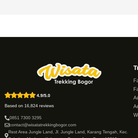
T
Fa
Fa
4.9/5.0
Ac
Based on 16,824 reviews
Ad
W
0851 7300 3295
contact@wisatatrekkingbogor.com
Rest Area Jungle Land, Jl. Jungle Land, Karang Tengah, Kec.