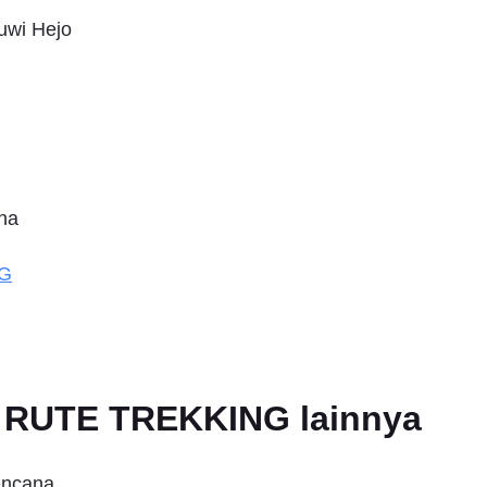
euwi Hejo
na
NG
an RUTE TREKKING lainnya
encana