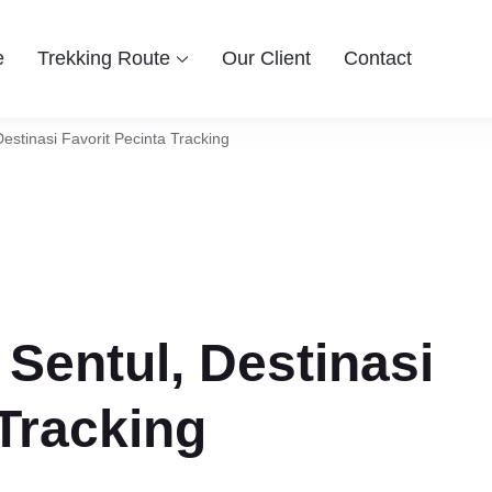
e
Trekking Route
Our Client
Contact
 Group
ingin berwisata ke Bogor Sentul, Hiking dan Trekking Sentul pi
entul Bogor
stinasi Favorit Pecinta Tracking
Sentul, Destinasi
 Tracking