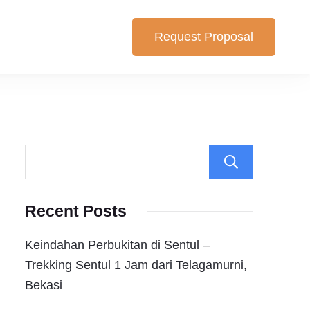
Request Proposal
lihan yang cocok untuk anda. Berikut Pilihan Harga Paket ,
Search
Recent Posts
Keindahan Perbukitan di Sentul –
Trekking Sentul 1 Jam dari Telagamurni,
Bekasi