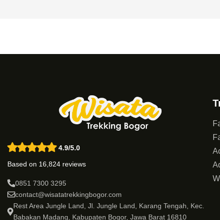
T
Fa
Fa
4.9/5.0
Ac
Based on 16,824 reviews
Ad
W
0851 7300 3295
contact@wisatatrekkingbogor.com
Rest Area Jungle Land, Jl. Jungle Land, Karang Tengah, Kec.
Babakan Madang, Kabupaten Bogor, Jawa Barat 16810