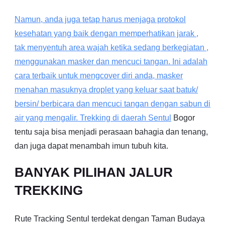
Namun, anda juga tetap harus menjaga protokol
kesehatan yang baik dengan memperhatikan jarak ,
tak menyentuh area wajah ketika sedang berkegiatan ,
menggunakan masker dan mencuci tangan. Ini adalah
cara terbaik untuk mengcover diri anda, masker
menahan masuknya droplet yang keluar saat batuk/
bersin/ berbicara dan mencuci tangan dengan sabun di
air yang mengalir. Trekking di daerah
Sentul
Bogor
tentu saja bisa menjadi perasaan bahagia dan tenang,
dan juga dapat menambah imun tubuh kita.
BANYAK PILIHAN JALUR
TREKKING
Rute Tracking Sentul terdekat dengan Taman Budaya