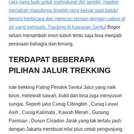
cara yang baik untuk melindungi diri sendiri, masker
menahan masuknya droplet yang keluar saat batuk/
bersin/ berbicara dan mencuci tangan dengan sabun di
air yang mengalir. Tracking di kawasan
Sentul
Bogor
selain menambah imun tubuh tentu saja bisa menjadi
perasaan bahagia dan tenang.
TERDAPAT BEBERAPA
PILIHAN JALUR TREKKING
rute trekking Paling Pendek Sentul Jalur yang naik
turun, melewati sawah, bukit dan bisa juga menyusuri
sungai. Seperti jalur Curug Cibingbin , Curug Leuwi
Asih , Curug Kalimata , Kawah Merah , Gunung
Paniisan , Dusun Cisadon Jarak yang tak terlalu jauh
dengan Jakarta membuat nilai plus untuk pengunjung