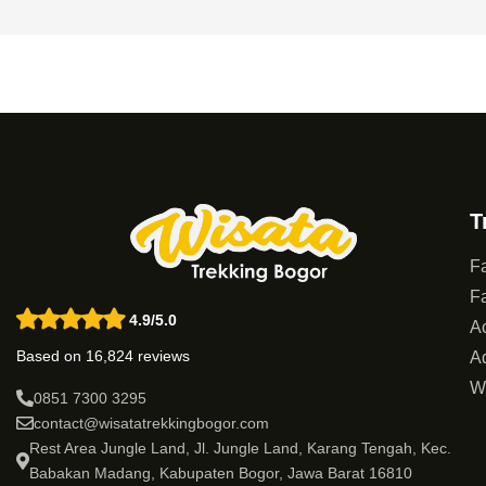
T
Fa
Fa
4.9/5.0
Ac
Based on 16,824 reviews
Ad
W
0851 7300 3295
contact@wisatatrekkingbogor.com
Rest Area Jungle Land, Jl. Jungle Land, Karang Tengah, Kec.
Babakan Madang, Kabupaten Bogor, Jawa Barat 16810