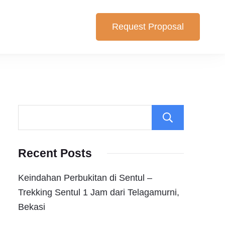
Request Proposal
lihan yang cocok untuk anda. Berikut Pilihan Harga Paket ,
Search
Recent Posts
Keindahan Perbukitan di Sentul –
Trekking Sentul 1 Jam dari Telagamurni,
Bekasi