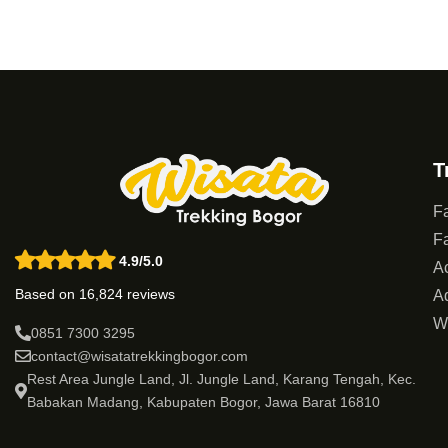
T
Fa
Fa
4.9/5.0
Ac
Based on 16,824 reviews
Ad
W
0851 7300 3295
contact@wisatatrekkingbogor.com
Rest Area Jungle Land, Jl. Jungle Land, Karang Tengah, Kec.
Babakan Madang, Kabupaten Bogor, Jawa Barat 16810